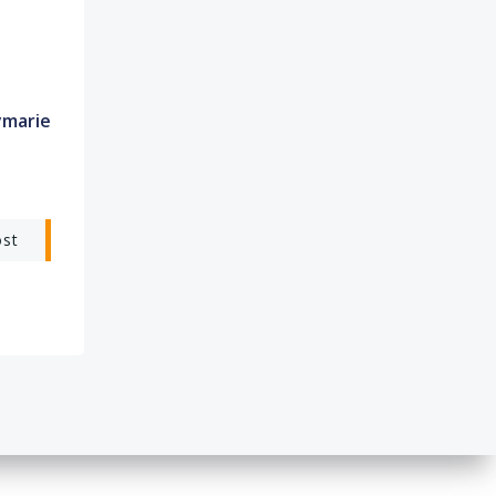
ymarie
ost