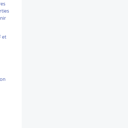
res
rties
nir
 et
ion