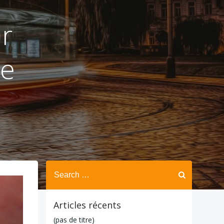
r
le
Search
for:
Articles récents
(pas de titre)