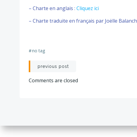
– Charte en anglais :
Cliquez ici
– Charte traduite en français par Joëlle Balanc
#
no tag
Navigation
previous post
de
Comments are closed
l’article