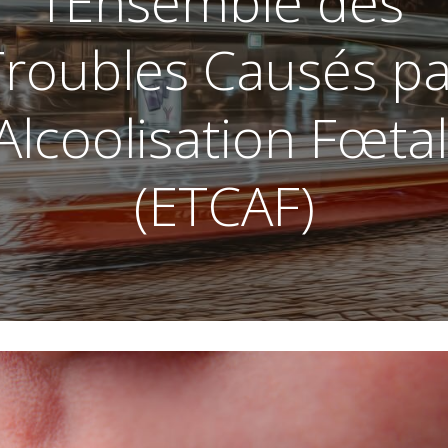
l’Ensemble des
Troubles Causés pa
’Alcoolisation Fœta
(ETCAF)