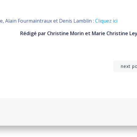
he, Alain Fourmaintraux et Denis Lamblin :
Cliquez ici
Rédigé par Christine Morin et Marie Christine Le
Navigation
next p
de
l’article