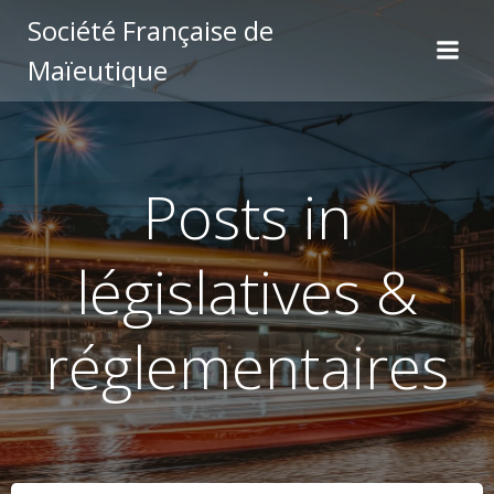
Aller
Société Française de
au
Maïeutique
contenu
Posts in
législatives &
réglementaires