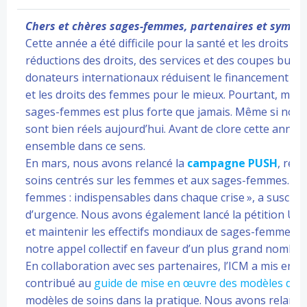
Chers et chères sages-femmes, partenaires et sympa
Cette année a été difficile pour la santé et les droits
réductions des droits, des services et des coupes bud
donateurs internationaux réduisent le financement et u
et les droits des femmes pour le mieux. Pourtant, même d
sages-femmes est plus forte que jamais. Même si nous 
sont bien réels aujourd’hui. Avant de clore cette ann
ensemble dans ce sens.
En mars, nous avons relancé la
campagne PUSH
, réu
soins centrés sur les femmes et aux sages-femmes. La
femmes : indispensables dans chaque crise », a suscité
d’urgence. Nous avons également lancé la pétition Un m
et maintenir les effectifs mondiaux de sages-femmes. Si 
notre appel collectif en faveur d’un plus grand nomb
En collaboration avec ses partenaires, l’ICM a mis en 
contribué au
guide de mise en œuvre des modèles de s
modèles de soins dans la pratique. Nous avons relancé 