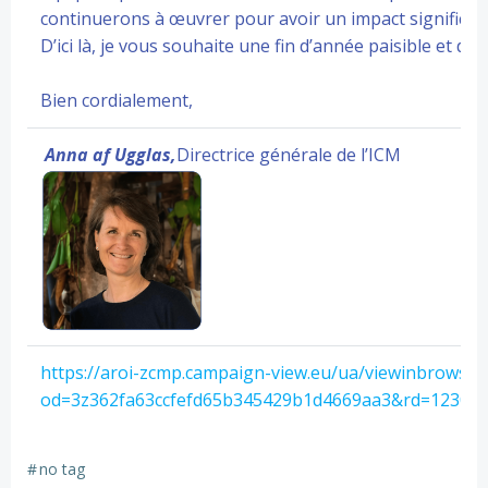
continuerons à œuvrer pour avoir un impact significatif 
D’ici là, je vous souhaite une fin d’année paisible et 
Bien cordialement,
Anna af Ugglas,
Directrice générale de l’ICM
https://aroi-zcmp.campaign-view.eu/ua/viewinbrowser
od=3z362fa63ccfefd65b345429b1d4669aa3&rd=1230
#
no tag