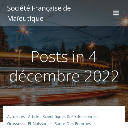
Aller
Société Française de
au
Maïeutique
contenu
Posts in 4
décembre 2022
Actualités
Articles Scientifiques & Professionnels
Grossesse Et Naissance
Santé Des Femmes