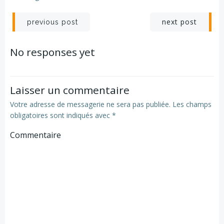
Navigation
Navigation
next post
previous post
de
de
No responses yet
l’article
l’article
Laisser un commentaire
Votre adresse de messagerie ne sera pas publiée.
Les champs
obligatoires sont indiqués avec
*
Commentaire