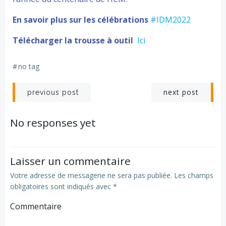
En savoir plus sur les célébrations
#IDM2022
Télécharger la trousse à outil
Ici
#
no tag
Navigation
Navigation
next post
previous post
de
de
No responses yet
l’article
l’article
Laisser un commentaire
Votre adresse de messagerie ne sera pas publiée.
Les champs
obligatoires sont indiqués avec
*
Commentaire