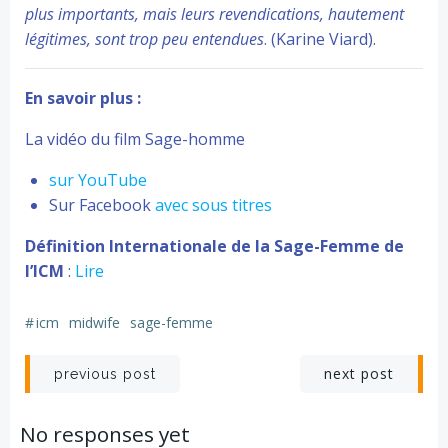
plus importants, mais leurs revendications, hautement
légitimes, sont trop peu entendues
. (Karine Viard).
En savoir plus :
La vidéo du film Sage-homme
sur YouTube
Sur Facebook
avec sous titres
Définition Internationale de la Sage-Femme de
l’ICM
:
Lire
#
icm
midwife
sage-femme
Navigation
Navigation
next post
previous post
de
de
No responses yet